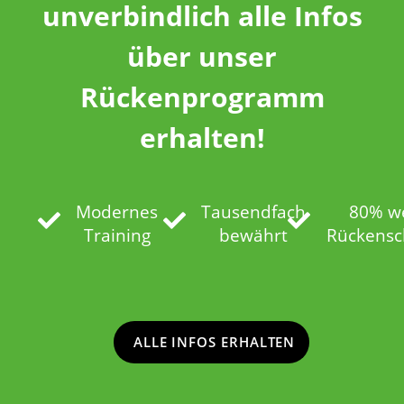
unverbindlich alle Infos
über unser
Rückenprogramm
erhalten!
Modernes
Tausendfach
80% w
Training
bewährt
Rückens
ALLE INFOS ERHALTEN