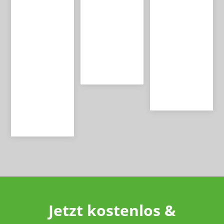
e Trainer
it durch
Training in
begleiten
Rückenstu
10 Tagen
durch das
dien mit
reichen
Bewegung
über 1000
aus, um
s &
Patienten.
Ihre Ziele
Gesundhei
zu
ts
erreichen.
Programm
.
Jetzt kostenlos &