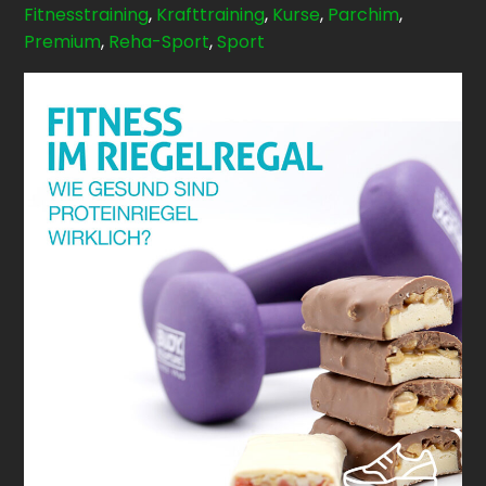
Fitnesstraining
,
Krafttraining
,
Kurse
,
Parchim
,
Premium
,
Reha-Sport
,
Sport