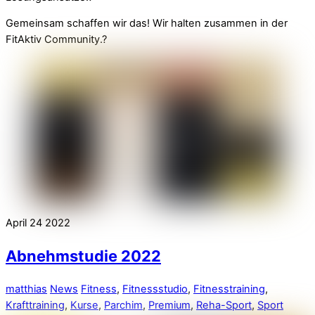
Gemeinsam schaffen wir das! Wir halten zusammen in der
FitAktiv Community.
?
April
24
2022
Abnehmstudie 2022
matthias
News
Fitness
,
Fitnessstudio
,
Fitnesstraining
,
Krafttraining
,
Kurse
,
Parchim
,
Premium
,
Reha-Sport
,
Sport