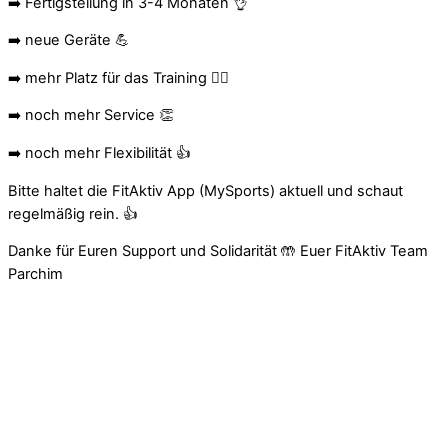
➡️ Fertigstellung in 3-4 Monaten 👌
➡️ neue Geräte 💪
➡️ mehr Platz für das Training 🏋️‍♀️
➡️ noch mehr Service 👏
➡️ noch mehr Flexibilität 👍
Bitte haltet die FitAktiv App (MySports) aktuell und schaut
regelmäßig rein. 👍
Danke für Euren Support und Solidarität
🤲
Euer FitAktiv Team
Parchim