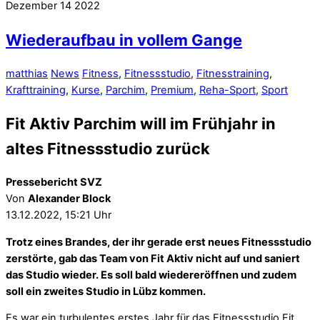
Dezember
14
2022
Wiederaufbau in vollem Gange
matthias
News
Fitness
,
Fitnessstudio
,
Fitnesstraining
,
Krafttraining
,
Kurse
,
Parchim
,
Premium
,
Reha-Sport
,
Sport
Fit Aktiv Parchim will im Frühjahr in
altes Fitnessstudio zurück
Pressebericht SVZ
Von
Alexander Block
13.12.2022, 15:21 Uhr
Trotz eines Brandes, der ihr gerade erst neues Fitnessstudio
zerstörte, gab das Team von Fit Aktiv nicht auf und saniert
das Studio wieder. Es soll bald wiedereröffnen und zudem
soll ein zweites Studio in Lübz kommen.
Es war ein turbulentes erstes Jahr für das Fitnessstudio Fit