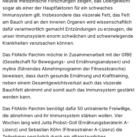
Neuste medizinische Forschungen zeigen, das Übergewicht
sogar als einer der Hauptfaktoren für ein schwaches
Immunsystem gilt. Insbesondere das viszerale Fett, das Fett
am Bauch und an den inneren Organen wird wissenschaftlich
dafür verantwortlich gemacht Entzündungen zu erzeugen, die
unser Immunsystem enorm schwächen und schwerwiegende
Krankheiten verursachen können.
Das FitAktiv Parchim möchte in Zusammenarbeit mit der GfBE
(Gesellschaft für Bewegungs- und Ernährungsanalysen) und
myline (führendes Abnehmprogramm der Fitnessbranche)
beweisen, dass durch gesunde Ernährung und Krafttraining,
neben einem Gesamtgewichtsverlust auch das viszerale
Bauchfett abnimmt und somit auch das Immunsystem gestärkt
werden kann.
Das FitAktiv Parchim benötigt dafür 50 untrainierte Freiwillige,
die abnehmen und ihr Immunsystem stärken wollen. Vier
Wochen lang wird Jutta Probst-Goll (Ernährungsberaterin A-
Lizenz) und Sebastian Köhn (Fitnesstrainer A-Lizenz) die
Teilnehmer persönlich durch ein alltagstaugliches