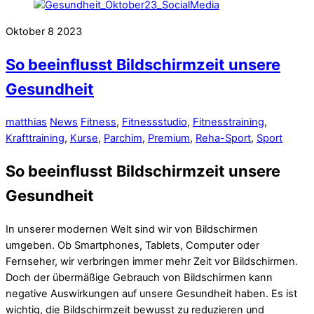
Oktober
8
2023
So beeinflusst Bildschirmzeit unsere
Gesundheit
matthias
News
Fitness
,
Fitnessstudio
,
Fitnesstraining
,
Krafttraining
,
Kurse
,
Parchim
,
Premium
,
Reha-Sport
,
Sport
So beeinflusst Bildschirmzeit unsere
Gesundheit
In unserer modernen Welt sind wir von Bildschirmen
umgeben. Ob Smartphones, Tablets, Computer oder
Fernseher, wir verbringen immer mehr Zeit vor Bildschirmen.
Doch der übermäßige Gebrauch von Bildschirmen kann
negative Auswirkungen auf unsere Gesundheit haben. Es ist
wichtig, die Bildschirmzeit bewusst zu reduzieren und