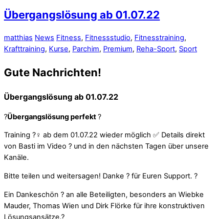
Übergangslösung ab 01.07.22
matthias
News
Fitness
,
Fitnessstudio
,
Fitnesstraining
,
Krafttraining
,
Kurse
,
Parchim
,
Premium
,
Reha-Sport
,
Sport
Gute Nachrichten!
Übergangslösung ab 01.07.22
?
Übergangslösung perfekt
?
Training ?️‍♀️ ab dem 01.07.22 wieder möglich ✅ Details direkt
von Basti im Video ? und in den nächsten Tagen über unsere
Kanäle.
Bitte teilen und weitersagen! Danke ? für Euren Support. ?
Ein Dankeschön ? an alle Beteiligten, besonders an Wiebke
Mauder, Thomas Wien und Dirk Flörke für ihre konstruktiven
Lösungsansätze.?