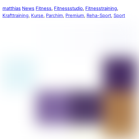
matthias
News
Fitness
,
Fitnessstudio
,
Fitnesstraining
,
Krafttraining
,
Kurse
,
Parchim
,
Premium
,
Reha-Sport
,
Sport