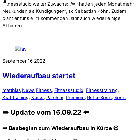
Fitnessstudio weiter Zuwachs: „Wir hatten jeden Monat mehr
Neukunden als Kündigungen“, so Sebastian Köhn. Zudem
plant er für sie im kommenden Jahr auch wieder einige
Aktionen.
September
16
2022
Wiederaufbau startet
matthias
News
Fitness
,
Fitnessstudio
,
Fitnesstraining
,
Krafttraining
,
Kurse
,
Parchim
,
Premium
,
Reha-Sport
,
Sport
➡️ Update vom 16.09.22 ⬅️
➡️ Baubeginn zum Wiederaufbau in Kürze 😄