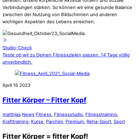
bereiten, unsere körperliche Aktivität fördern und soziale
Verbindungen stärken. So können wir eine gesunde Balance
zwischen der Nutzung von Bildschirmen und anderen
wichtigen Aspekten des Lebens erreichen.
Studio-Check
Teste ob wir zu Deinen Fitnesszielen passen. 14 Tage völlig
unverbindlich.
April
16
2023
Fitter Körper – Fitter Kopf
matthias
News
Fitness
,
Fitnessstudio
,
Fitnesstraining
,
Krafttraining
,
Kurse
,
Parchim
,
Premium
,
Reha-Sport
,
Sport
Fitter Körper = fitter Kopf!