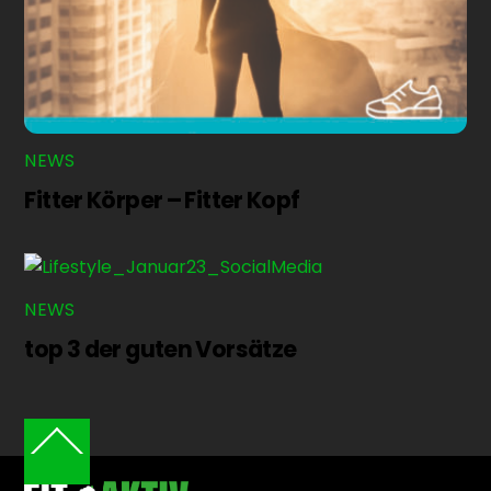
NEWS
Fitter Körper – Fitter Kopf
NEWS
top 3 der guten Vorsätze
Back
To
Top