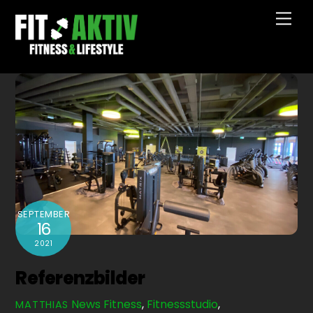
Skip
Men
to
content
SEPTEMBER
16
2021
Referenzbilder
News
Fitness
,
Fitnessstudio
,
MATTHIAS